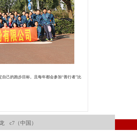
定自己的跑步目标。且每年都会参加
“
善行者
”
比
龙
c7（中国）