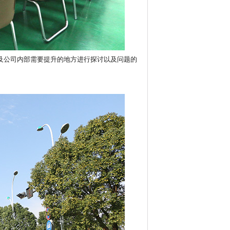
及公司内部需要提升的地方进行探讨以及问题的