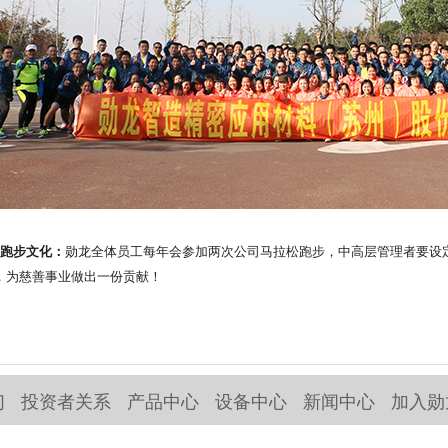
跑步文化：
勋龙全体员工每年会参加两次公司马拉松跑步，中高层管理者要设
，为慈善事业做出一份贡献！
们
投资者关系
产品中心
设备中心
新闻中心
加入勋