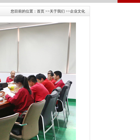
您目前的位置：
首页
>>
关于我们
>>
企业文化